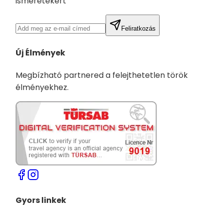
ismeretekért
Feliratkozás
Új Élmények
Megbízható partnered a felejthetetlen török
élményekhez.
Gyors linkek