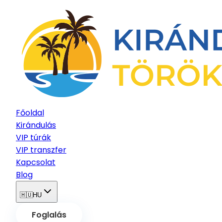
Főoldal
Kirándulás
VIP túrák
VIP transzfer
Kapcsolat
Blog
🇭🇺
HU
Foglalás