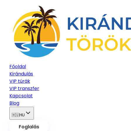
Főoldal
Kirándulás
VIP túrák
VIP transzfer
Kapcsolat
Blog
🇭🇺
HU
Foglalás