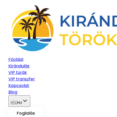
Főoldal
Kirándulás
VIP túrák
VIP transzfer
Kapcsolat
Blog
🇭🇺
HU
Foglalás