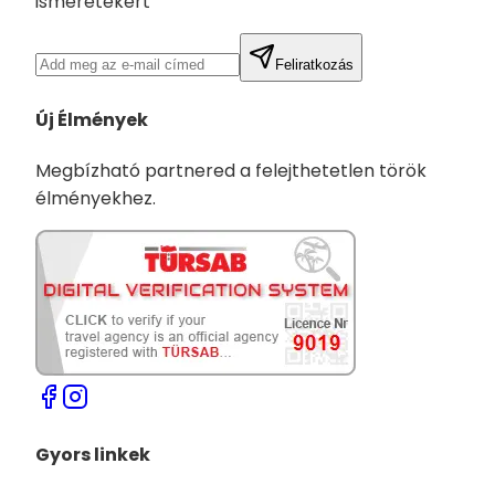
ismeretekért
Feliratkozás
Új Élmények
Megbízható partnered a felejthetetlen török
élményekhez.
Gyors linkek