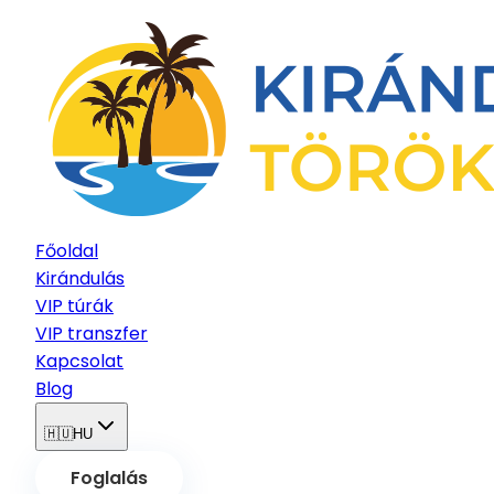
Főoldal
Kirándulás
VIP túrák
VIP transzfer
Kapcsolat
Blog
🇭🇺
HU
Foglalás