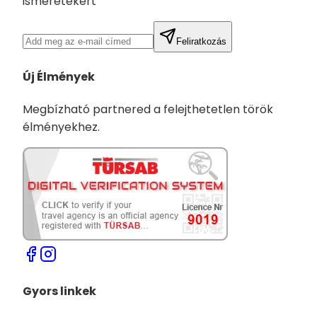
ismeretekért
Feliratkozás
Új Élmények
Megbízható partnered a felejthetetlen török
élményekhez.
Gyors linkek