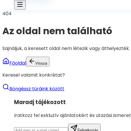
404
Az oldal nem található
Sajnáljuk, a keresett oldal nem létezik vagy áthelyezték.
Főoldal
Vissza
Keresel valamit konkrétat?
Böngéssz túráink között
Maradj tájékozott
Iratkozz fel exkluzív ajánlatokért és utazási ismere
Feliratkozás