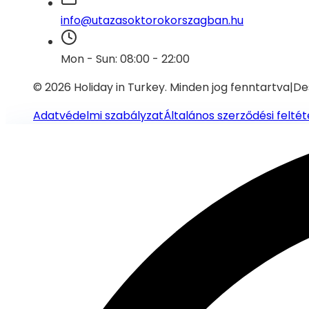
info@utazasoktorokorszagban.hu
Mon - Sun: 08:00 - 22:00
© 2026 Holiday in Turkey.
Minden jog fenntartva
|
De
Adatvédelmi szabályzat
Általános szerződési feltét
Segítségre van szükséged?
Lépj kapcsolatba támogatási csapatunkkal WhatsApp-on