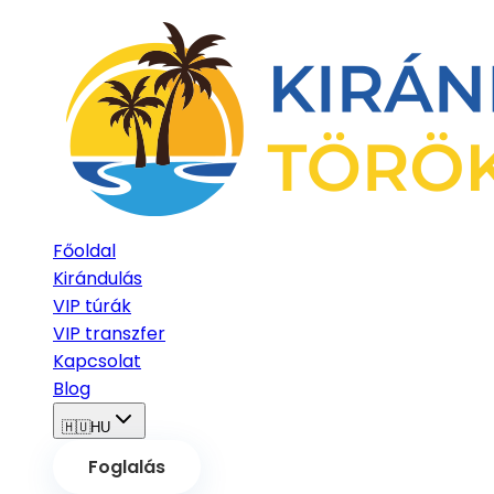
Főoldal
Kirándulás
VIP túrák
VIP transzfer
Kapcsolat
Blog
🇭🇺
HU
Foglalás