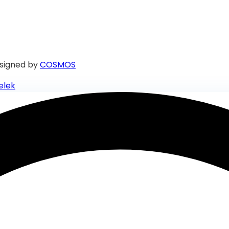
signed by
COSMOS
elek
 azonnali segítségért.