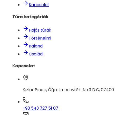
Kapcsolat
Túra kategóriák
Hajós túrák
Történelmi
Kaland
Családi
Kapcsolat
Kızlar Pınarı, Öğretmenevi Sk. No:3 D:C, 0740
+90 543 727 51 07