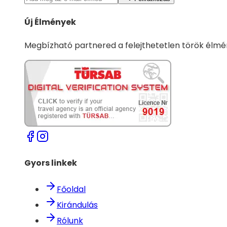
Új Élmények
Megbízható partnered a felejthetetlen török élm
Gyors linkek
Főoldal
Kirándulás
Rólunk