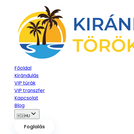
Főoldal
Kirándulás
VIP túrák
VIP transzfer
Kapcsolat
Blog
🇭🇺
HU
Foglalás