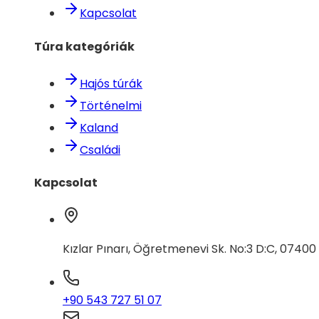
Kapcsolat
Túra kategóriák
Hajós túrák
Történelmi
Kaland
Családi
Kapcsolat
Kızlar Pınarı, Öğretmenevi Sk. No:3 D:C, 0740
+90 543 727 51 07