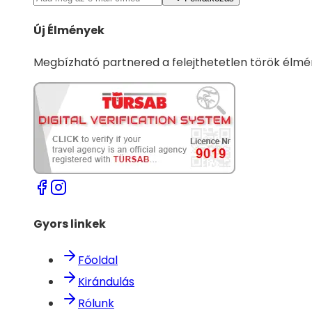
Új Élmények
Megbízható partnered a felejthetetlen török élm
Gyors linkek
Főoldal
Kirándulás
Rólunk