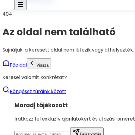
404
Az oldal nem található
Sajnáljuk, a keresett oldal nem létezik vagy áthelyezték.
Főoldal
Vissza
Keresel valamit konkrétat?
Böngéssz túráink között
Maradj tájékozott
Iratkozz fel exkluzív ajánlatokért és utazási ismere
Feliratkozás