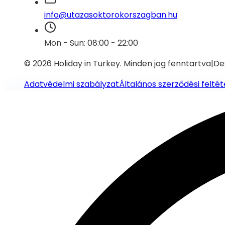
info@utazasoktorokorszagban.hu
Mon - Sun: 08:00 - 22:00
© 2026 Holiday in Turkey.
Minden jog fenntartva
|
De
Adatvédelmi szabályzat
Általános szerződési feltét
Segítségre van szükséged?
Lépj kapcsolatba támogatási csapatunkkal WhatsApp-on