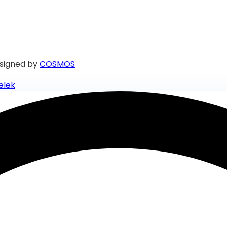
signed by
COSMOS
elek
 azonnali segítségért.