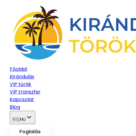
Főoldal
Kirándulás
VIP túrák
VIP transzfer
Kapcsolat
Blog
🇭🇺
HU
Foglalás