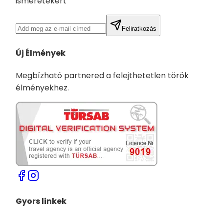
ismeretekért
Feliratkozás
Új Élmények
Megbízható partnered a felejthetetlen török
élményekhez.
Gyors linkek