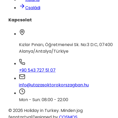
Családi
Kapcsolat
Kızlar Pınarı, Öğretmenevi Sk. No:3 D:C, 07400
Alanya/Antalya/Türkiye
+90 543 727 51 07
info@utazasoktorokorszagban.hu
Mon - Sun: 08:00 - 22:00
© 2026 Holiday in Turkey.
Minden jog
fenntartva
|
Designed by
COSMOS