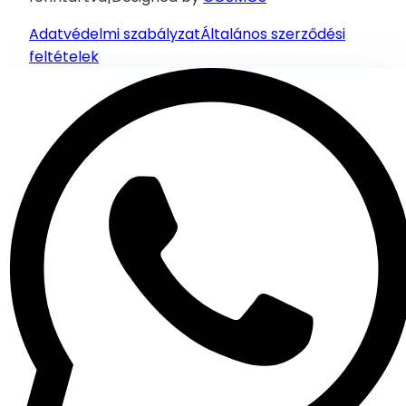
Adatvédelmi szabályzat
Általános szerződési
feltételek
Segítségre van szükséged?
Lépj kapcsolatba támogatási csapatunkkal WhatsApp-
on azonnali segítségért.