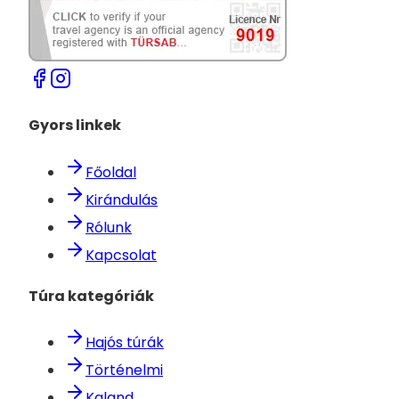
Gyors linkek
Főoldal
Kirándulás
Rólunk
Kapcsolat
Túra kategóriák
Hajós túrák
Történelmi
Kaland