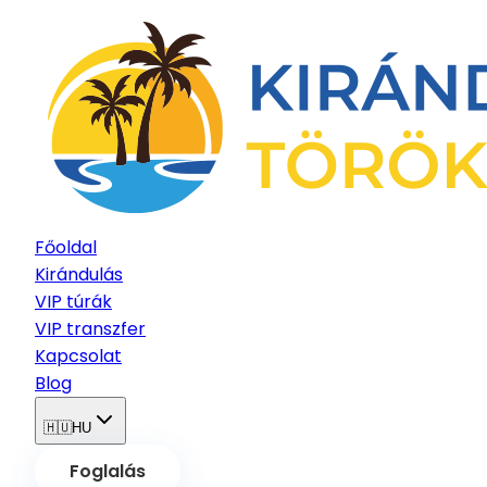
Főoldal
Kirándulás
VIP túrák
VIP transzfer
Kapcsolat
Blog
🇭🇺
HU
Foglalás