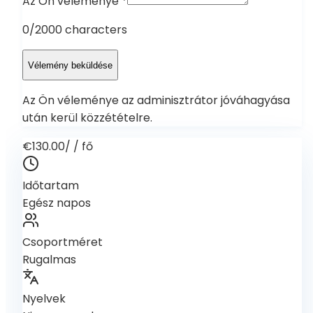
Az Ön véleménye
*
0
/2000 characters
Vélemény beküldése
Az Ön véleménye az adminisztrátor jóváhagyása
után kerül közzétételre.
€130.00
/
/ fő
Időtartam
Egész napos
Csoportméret
Rugalmas
Nyelvek