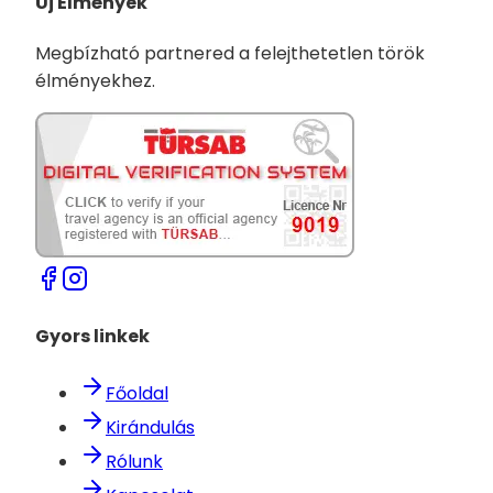
Új Élmények
Megbízható partnered a felejthetetlen török
élményekhez.
Gyors linkek
Főoldal
Kirándulás
Rólunk