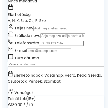
Nincs megadva
Elérhetőség
V, H, K, Sze, Cs, P, Szo
Teljes név
Szálloda neve
Telefonszám
E-mail
Túra dátuma
Elérhető napok
:
Vasárnap, Hétfő, Kedd, Szerda,
Csütörtök, Péntek, Szombat
Vendégek
Felnőttek
(18+)
€130.00
/
/ fő