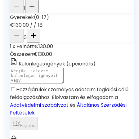
1
Gyerekek
(0-17)
€130.00
/
/ fő
0
1
x
Felnőtt
€130.00
Összesen
€130.00
Különleges igények
(
opcionális
)
Hozzájárulok személyes adataim foglalási célú
feldolgozásához. Elolvastam és elfogadom a
Adatvédelmi szabályzat
és
Általános Szerződési
Feltételek
Foglalás