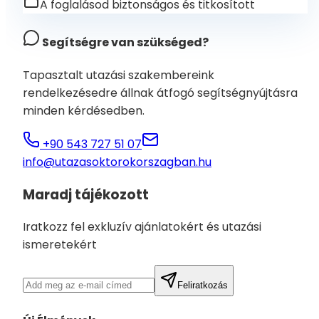
A foglalásod biztonságos és titkosított
Segítségre van szükséged?
Tapasztalt utazási szakembereink
rendelkezésedre állnak átfogó segítségnyújtásra
minden kérdésedben.
+90 543 727 51 07
info@utazasoktorokorszagban.hu
Maradj tájékozott
Iratkozz fel exkluzív ajánlatokért és utazási
ismeretekért
Feliratkozás