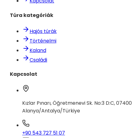
Kapcsolat
Túra kategóriák
Hajós túrák
Történelmi
Kaland
Családi
Kapcsolat
Kızlar Pınarı, Öğretmenevi Sk. No:3 D:C, 07400
Alanya/Antalya/Türkiye
+90 543 727 51 07