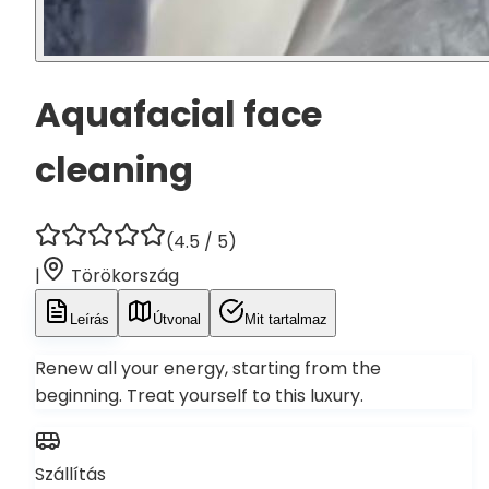
Aquafacial face
cleaning
(
4.5
/ 5)
|
Törökország
Leírás
Útvonal
Mit tartalmaz
Renew all your energy, starting from the
beginning. Treat yourself to this luxury.
Szállítás