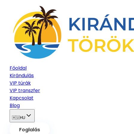
Főoldal
Kirándulás
VIP túrák
VIP transzfer
Kapcsolat
Blog
🇭🇺
HU
Foglalás