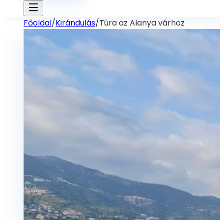
Főoldal
/
Kirándulás
/
Túra az Alanya várhoz