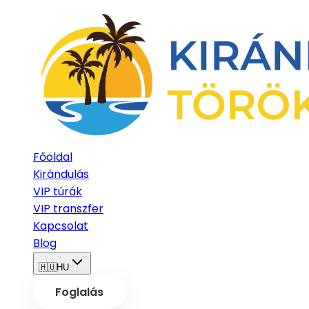
Főoldal
Kirándulás
VIP túrák
VIP transzfer
Kapcsolat
Blog
🇭🇺
HU
Foglalás