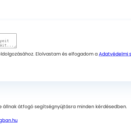
feldolgozásához. Elolvastam és elfogadom a
Adatvédelmi 
e állnak átfogó segítségnyújtásra minden kérdésedben.
gban.hu