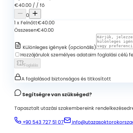
€40.00
/
/ fő
0
1
x
Felnőtt
€40.00
Összesen
€40.00
Különleges igények
(
opcionális
)
Hozzájárulok személyes adataim foglalási célú 
Foglalás
A foglalásod biztonságos és titkosított
Segítségre van szükséged?
Tapasztalt utazási szakembereink rendelkezésedr
+90 543 727 51 07
info@utazasoktorokorsza