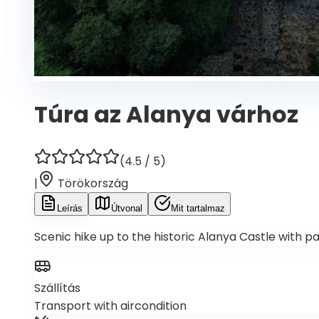
Túra az Alanya várhoz
(
4.5
/ 5)
|
Törökország
Leírás
Útvonal
Mit tartalmaz
Scenic hike up to the historic Alanya Castle with p
Szállítás
Transport with aircondition