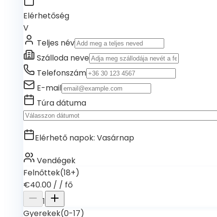
Elérhetőség
V
Teljes név
Szálloda neve
Telefonszám
E-mail
Túra dátuma
Elérhető napok
:
Vasárnap
Vendégek
Felnőttek
(18+)
€40.00
/
/ fő
1
Gyerekek
(0-17)