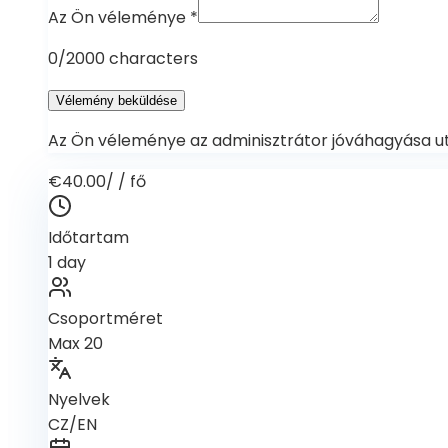
Az Ön véleménye
*
0
/2000 characters
Vélemény beküldése
Az Ön véleménye az adminisztrátor jóváhagyása ut
€40.00
/
/ fő
Időtartam
1 day
Csoportméret
Max 20
Nyelvek
CZ/EN