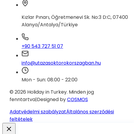
Kızlar Pınarı, Öğretmenevi Sk. No:3 D:C, 07400
Alanya/Antalya/Türkiye
+90 543 727 51 07
info@utazasoktorokorszagban.hu
Mon - Sun: 08:00 - 22:00
© 2026 Holiday in Turkey.
Minden jog
fenntartva
|
Designed by
COSMOS
Adatvédelmi szabályzat
Általános szerződési
feltételek