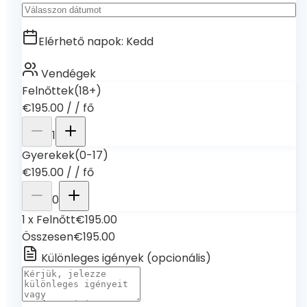
Elérhető napok
:
Kedd
Vendégek
Felnőttek
(18+)
€195.00
/
/ fő
1
Gyerekek
(0-17)
€195.00
/
/ fő
0
1
x
Felnőtt
€195.00
Összesen
€195.00
Különleges igények
(
opcionális
)