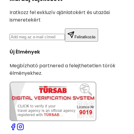
Iratkozz fel exkluzív ajánlatokért és utazási
ismeretekért
Feliratkozás
Új Élmények
Megbízható partnered a felejthetetlen török
élményekhez.