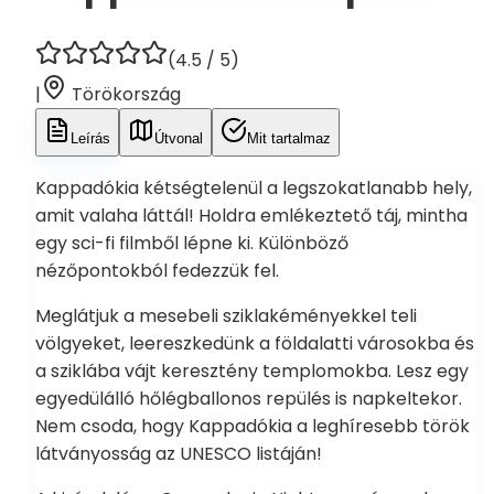
(
4.5
/ 5)
|
Törökország
Leírás
Útvonal
Mit tartalmaz
Kappadókia kétségtelenül a legszokatlanabb hely,
amit valaha láttál! Holdra emlékeztető táj, mintha
egy sci-fi filmből lépne ki. Különböző
nézőpontokból fedezzük fel.
Meglátjuk a mesebeli sziklakéményekkel teli
völgyeket, leereszkedünk a földalatti városokba és
a sziklába vájt keresztény templomokba. Lesz egy
egyedülálló hőlégballonos repülés is napkeltekor.
Nem csoda, hogy Kappadókia a leghíresebb török
látványosság az UNESCO listáján!