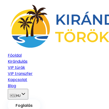
Főoldal
Kirándulás
VIP túrák
VIP transzfer
Kapcsolat
Blog
🇭🇺
HU
Foglalás