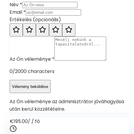
Név
*
Email
*
Értékelés
(
opcionális
)
Az Ön véleménye
*
0
/2000 characters
Vélemény beküldése
Az Ön véleménye az adminisztrátor jóváhagyása
után kerül közzétételre.
€195.00
/
/ fő