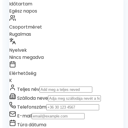
Időtartam
Egész napos
Csoportméret
Rugalmas
Nyelvek
Nincs megadva
Elérhetőség
K
Teljes név
Szálloda neve
Telefonszám
E-mail
Túra dátuma