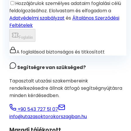
Hozzájárulok személyes adataim foglalási célú
feldolgozásához. Elolvastam és elfogadom a
Adatvédelmi szabályzat
és
Általános Szerződési
Feltételek
Foglalás
A foglalásod biztonságos és titkosított
Segítségre van szükséged?
Tapasztalt utazási szakembereink
rendelkezésedre állnak átfogó segítségnyújtásra
minden kérdésedben.
+90 543 727 51 07
info@utazasoktorokorszagban.hu
Maradj tájékozott