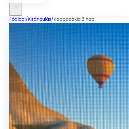
Főoldal
/
Kirándulás
/
Kappadókia 3 nap