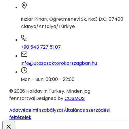
Kızlar Pınarı, Öğretmenevi Sk. No:3 D:C, 07400
Alanya/Antalya/Türkiye
+90 543 727 51 07
info@utazasoktorokorszagban.hu
Mon - Sun: 08:00 - 22:00
© 2026 Holiday in Turkey.
Minden jog
fenntartva
|
Designed by
COSMOS
Adatvédelmi szabályzat
Általános szerződési
feltételek