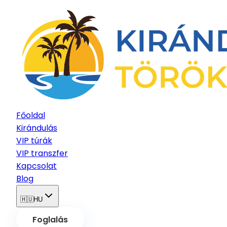
Főoldal
Kirándulás
VIP túrák
VIP transzfer
Kapcsolat
Blog
🇭🇺
HU
Foglalás