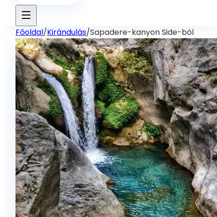
Főoldal
/
Kirándulás
/
Sapadere-kanyon Side-ból