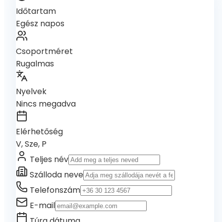
Időtartam
Egész napos
Csoportméret
Rugalmas
Nyelvek
Nincs megadva
Elérhetőség
V, Sze, P
Teljes név
Szálloda neve
Telefonszám
E-mail
Túra dátuma