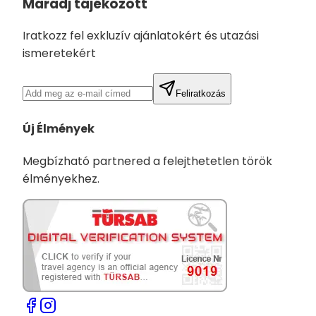
Maradj tájékozott
Iratkozz fel exkluzív ajánlatokért és utazási
ismeretekért
Feliratkozás
Új Élmények
Megbízható partnered a felejthetetlen török
élményekhez.