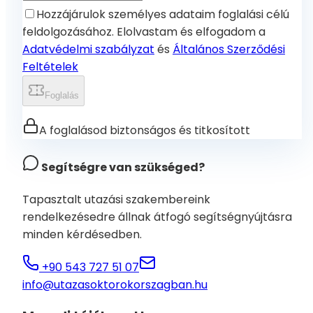
Hozzájárulok személyes adataim foglalási célú
feldolgozásához. Elolvastam és elfogadom a
Adatvédelmi szabályzat
és
Általános Szerződési
Feltételek
Foglalás
A foglalásod biztonságos és titkosított
Segítségre van szükséged?
Tapasztalt utazási szakembereink
rendelkezésedre állnak átfogó segítségnyújtásra
minden kérdésedben.
+90 543 727 51 07
info@utazasoktorokorszagban.hu