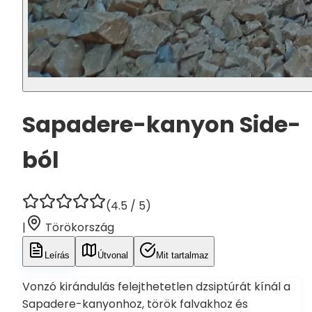
Sapadere-kanyon Side-
ból
(
4.5
/ 5)
|
Törökország
Leírás
Útvonal
Mit tartalmaz
Vonzó kirándulás felejthetetlen dzsiptúrát kínál a
Sapadere-kanyonhoz, török falvakhoz és