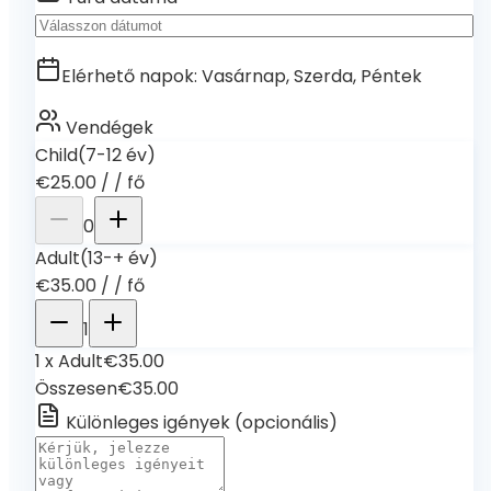
Elérhető napok
:
Vasárnap, Szerda, Péntek
Vendégek
Child
(7-12 év)
€25.00
/
/ fő
0
Adult
(13-+ év)
€35.00
/
/ fő
1
1
x
Adult
€35.00
Összesen
€35.00
Különleges igények
(
opcionális
)