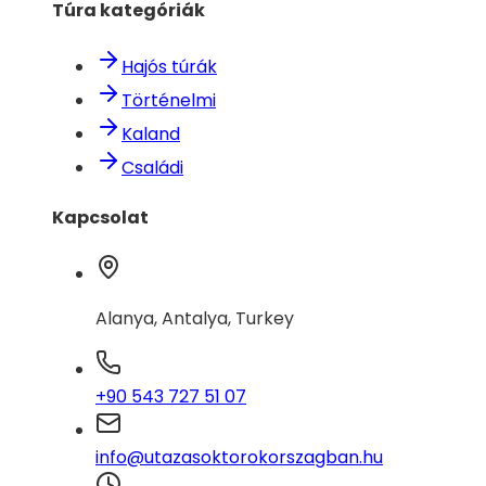
Túra kategóriák
Hajós túrák
Történelmi
Kaland
Családi
Kapcsolat
Alanya, Antalya, Turkey
+90 543 727 51 07
info@utazasoktorokorszagban.hu