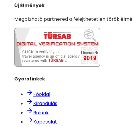
Új Élmények
Megbízható partnered a felejthetetlen török élm
Gyors linkek
Főoldal
Kirándulás
Rólunk
Kapcsolat