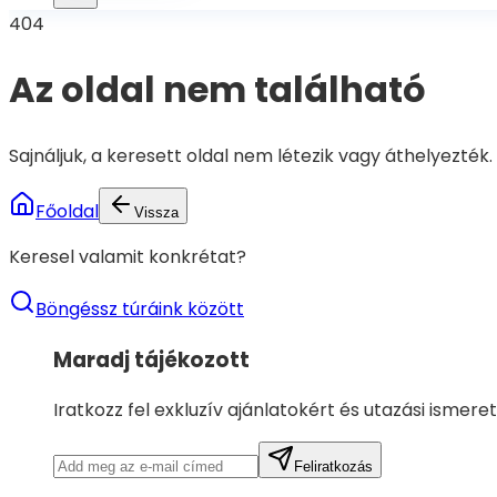
404
Az oldal nem található
Sajnáljuk, a keresett oldal nem létezik vagy áthelyezték.
Főoldal
Vissza
Keresel valamit konkrétat?
Böngéssz túráink között
Maradj tájékozott
Iratkozz fel exkluzív ajánlatokért és utazási ismere
Feliratkozás